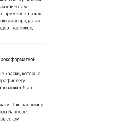
ым клиентам
ть применяется как
ески «распродажа»
дов, растяжек,
широкоформатной
е краски, которые
трафиолету.
тно может быть
ати. Так, например,
том баннере.
невысоком