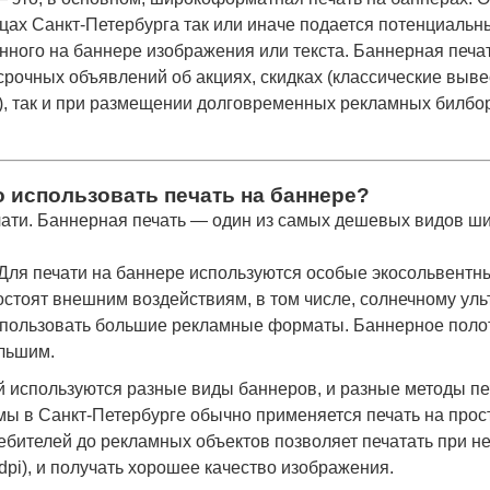
цах Санкт-Петербурга так или иначе подается потенциальн
ного на баннере изображения или текста. Баннерная печа
срочных объявлений об акциях, скидках (классические выв
), так и при размещении долговременных рекламных билбор
 использовать печать на баннере?
чати. Баннерная печать — один из самых дешевых видов 
 Для печати на баннере используются особые экосольвентны
остоят внешним воздействиям, в том числе, солнечному уль
пользовать большие рекламные форматы. Баннерное поло
ольшим.
 используются разные виды баннеров, и разные методы печ
мы в Санкт-Петербурге обычно применяется печать на прос
ебителей до рекламных объектов позволяет печатать при 
dpi), и получать хорошее качество изображения.