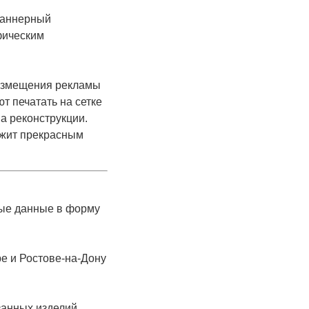
баннерный
фическим
 размещения рекламы
т печатать на сетке
а реконструкции.
лужит прекрасным
мые данные в форму
ре и Ростове-на-Дону
занных изделий,