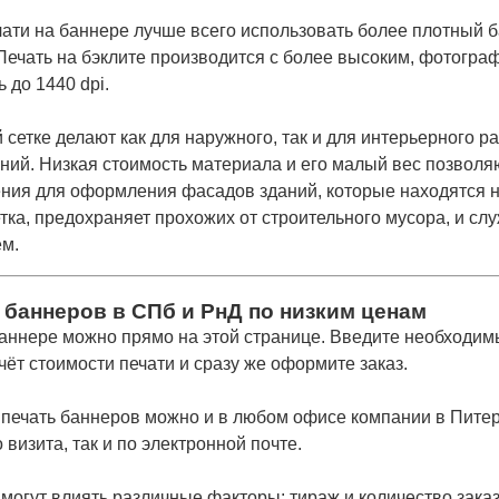
чати на баннере лучше всего использовать более плотный 
Печать на бэклите производится с более высоким, фотогра
 до 1440 dpi.
 сетке делают как для наружного, так и для интерьерного
ний. Низкая стоимость материала и его малый вес позволяю
ния для оформления фасадов зданий, которые находятся н
тка, предохраняет прохожих от строительного мусора, и с
м.
 баннеров в СПб и РнД по низким ценам
 баннере можно прямо на этой странице. Введите необходи
чёт стоимости печати и сразу же оформите заказ.
ь печать баннеров можно и в любом офисе компании в Пите
 визита, так и по электронной почте.
 могут влиять различные факторы: тираж и количество зака