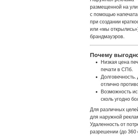
размещенной на ули
с помощью напечатан
при создании кратко
или «мы открылись»
брандмауэров.
Почему выгодно
Низкая цена пе
печати в СПб.
Долговечность.
отлично против
Возможность ис
сколь угодно б
Для различных целей
для наружной рекла
Удаленность от потр
разрешении (до 360 